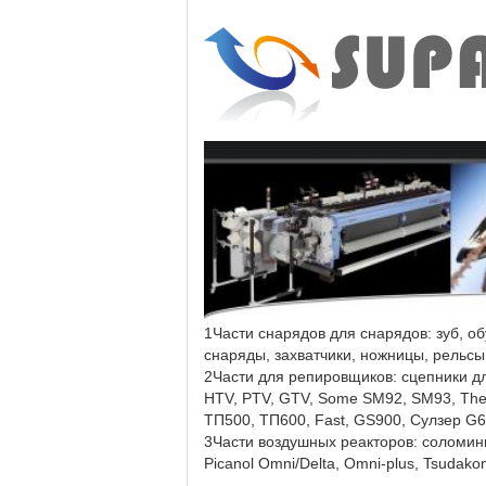
1Части снарядов для снарядов: зуб, о
снаряды, захватчики, ножницы, рельсы,
2Части для репировщиков: сцепники д
HTV, PTV, GTV, Some SM92, SM93, The
ТП500, ТП600, Fast, GS900, Сулзер G6
3Части воздушных реакторов: соломинк
Picanol Omni/Delta, Omni-plus, Tsudak