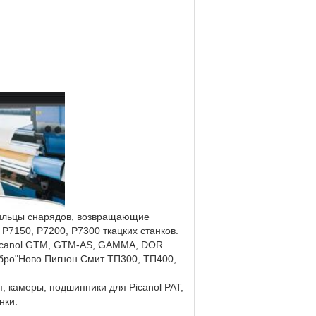
рмильцы снарядов, возвращающие
 P7150, P7200, P7300 ткацких станков.
 Picanol GTM, GTM-AS, GAMMA, DOR
ебро"Ново Пигнон Смит ТП300, ТП400,
, камеры, подшипники для Picanol PAT,
нки.