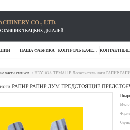
CHINERY CO., LTD.
СТАВЩИК ТКАЦКИХ ДЕТАЛЕЙ
АНИИ
НАША ФАБРИКА
КОНТРОЛЬ КАЧЕСТВА
ые части станков
HDY103A ТЕМА11E Лесосекатель ноги РАПИР 
ль ноги РАПИР РАПИР ЛУМ ПРЕДСТОЯЩИЕ ПРЕДСТО
Подр
Место
Фирме
Серти