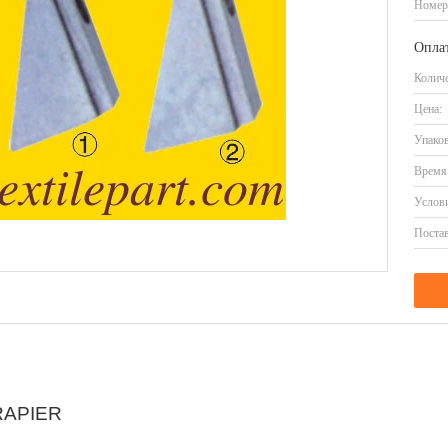
Номер
Оплат
Количе
Цена:
Упаков
Время 
Услови
Постав
RAPIER