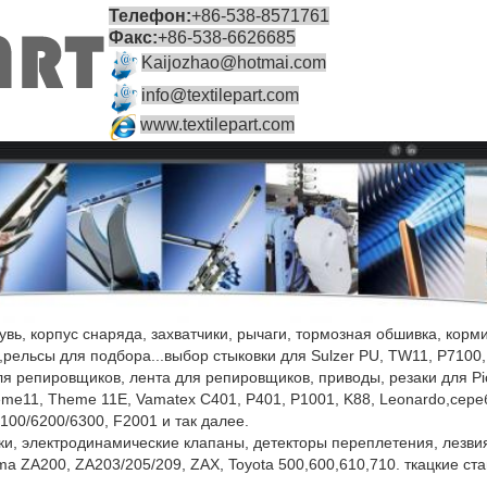
Телефон:
+86-538-8571761
Факс:
+86-538-6626685
Kaijozhao@hotmai.com
info@textilepart.com
www.textilepart.com
бувь, корпус снаряда, захватчики, рычаги, тормозная обшивка, ко
рельсы для подбора...выбор стыковки для Sulzer PU, TW11, P7100,
ля репировщиков, лента для репировщиков, приводы, резаки для
me11, Theme 11E, Vamatex C401, P401, P1001, K88, Leonardo,сер
100/6200/6300, F2001 и так далее.
и, электродинамические клапаны, детекторы переплетения, лезвия
oma ZA200, ZA203/205/209, ZAX, Toyota 500,600,610,710. ткацкие ста