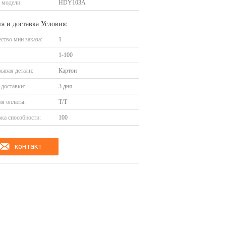
 модели:
HDY103A
а и доставка Условия:
ство мин заказа:
1
1-100
ывая детали:
Картон
доставки:
3 дня
я оплаты:
T/T
ка способности:
100
контакт