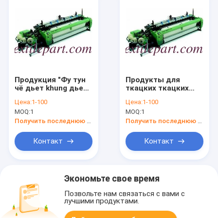
Продукция "Фу тун
Продукты для
чё дьет khung дьет,
ткацких ткацких
Фу тун чё дьет"
станков, Части для
Цена:
1-100
Цена:
1-100
текстильных машин
MOQ:
1
MOQ:
1
Получить последнюю цену
Получить последнюю цену
Контакт
Контакт
Экономьте свое время
Позвольте нам связаться с вами с
лучшими продуктами.