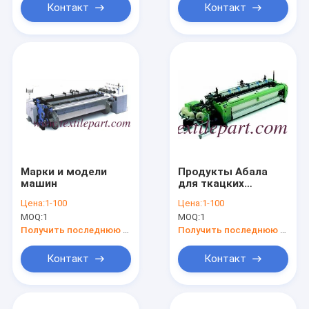
Контакт
Контакт
Марки и модели
Продукты Абала
машин
для ткацких
станков, Абала для
Цена:
1-100
Цена:
1-100
ткацких станков
MOQ:
1
MOQ:
1
Получить последнюю цену
Получить последнюю цену
Контакт
Контакт