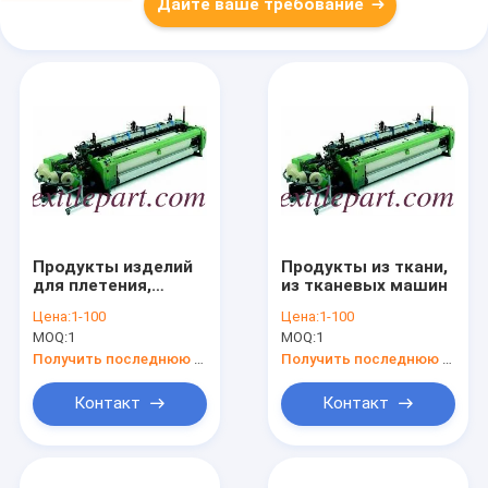
Дайте ваше требование
Продукты изделий
Продукты из ткани,
для плетения,
из тканевых машин
изделий для
Цена:
1-100
Цена:
1-100
плетения, изделий
MOQ:
1
MOQ:
1
для машин
текстиля
Получить последнюю цену
Получить последнюю цену
Контакт
Контакт