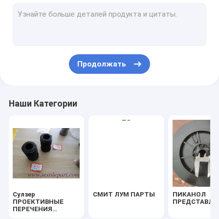
Некоторые части станков
TOYOTA ЛУМ ПАРТЫ
Части ткацкого станка Цудакома
Продолжать
СТАУБЛИ ПЕРЕДСТАВЛЕНИЯ
ПОДСТАВЛЕННЫЕ ПОДСТАВЛЕННЫЕ ДЕЛЫ МАШИН
Наши Категории
Части для питания тканей
Части ИТЕМА
Другие детали из лома
КАРЛ МЕЙЕР
Сулзер
СМИТ ЛУМ ПАРТЫ
ПИКАНОЛ
Новости
ПРОЕКТИВНЫЕ
ПРЕДСТАВЛЕ
ПЕРЕЧЕНИЯ
ПОЛОКОВ