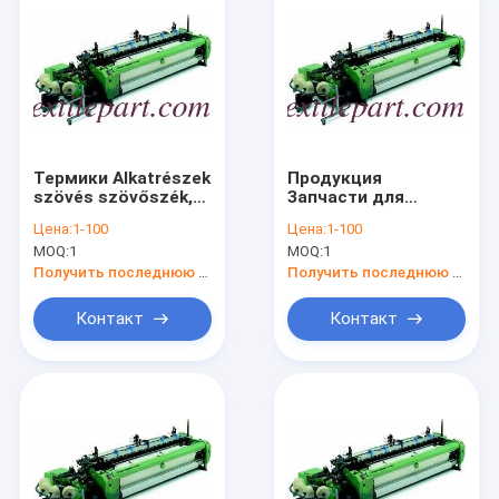
Термики Alkatrészek
Продукция
szövés szövőszék,
Запчасти для
alkatrészek
ткацких верстатов,
Цена:
1-100
Цена:
1-100
Текстильные
Запчасти для
MOQ:
1
MOQ:
1
машины
текстильной
промышленности
Получить последнюю цену
Получить последнюю цену
Контакт
Контакт
Главная страница
Продукция
О Компании