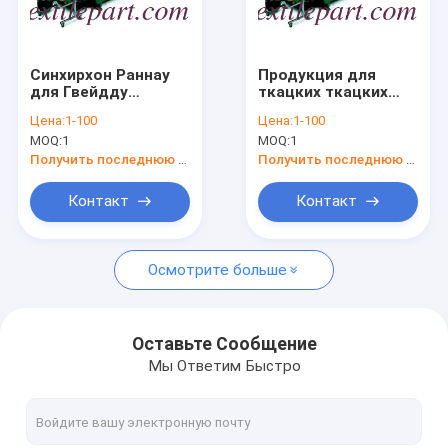
Наша фабрика
контроль качества
Синхирхон Раннау
Продукция для
для Гвейдду
ткацких ткацких
контактные данные
гвехиyddion, Раннау
станков, ткацких
Цена:
1-100
Цена:
1-100
для Текстиляу
станков
MOQ:
1
MOQ:
1
Peiriannau
Новости
Получить последнюю цену
Получить последнюю цену
Отправить запрос
Контакт
Контакт
Осмотрите больше
Сулзер ПРОЕКТИВНЫЕ ПЕРЕЧЕНИЯ ПОЛОКОВ
СМИТ ЛУМ ПАРТЫ
Оставьте Сообщение
Мы Ответим Быстро
ПИКАНОЛ ПРЕДСТАВЛЕНИЯ
Части для ткацких станков Vamatex