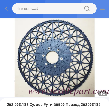
1
/
2
262.003.182 Сулзер Рути G6500 Привод 262003182