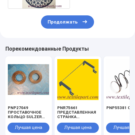
Продолжать
Порекомендованные Продукты
PNP27049
PNR75661
PNP55381 СП
ПРОСТАВОЧНОЕ
ПРЕДСТАВЛЕННАЯ
КОЛЬЦО SULZER
СТРАНКА
SMIT FAST GS900
БОКОВОГО
G6300
ДОПРАВЛЕНИЯ
Лучшая цена
Лучшая цена
Лучшая ц
SULZER SMIT FAST
GS900 G6300